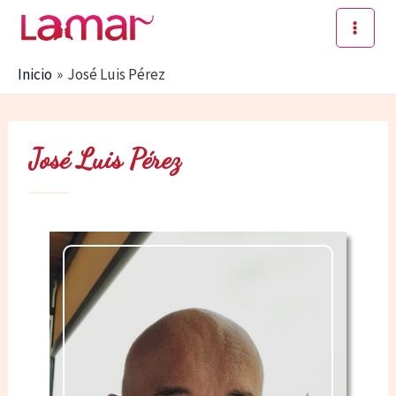
Ir
al
Main
contenido
Inicio
José Luis Pérez
Men
José Luis Pérez